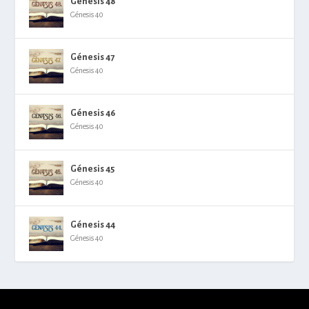
Génesis 48
Génesis 40
Génesis 47
Génesis 40
Génesis 46
Génesis 40
Génesis 45
Génesis 40
Génesis 44
Génesis 40
© -2026
Aún no ha guardado ningún texto