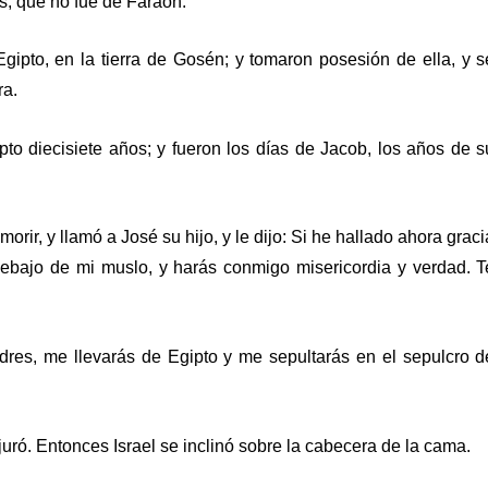
es, que no fue de Faraón.
 Egipto, en la tierra de Gosén; y tomaron posesión de ella, y s
ra.
pto diecisiete años; y fueron los días de Jacob, los años de s
morir, y llamó a José su hijo, y le dijo: Si he hallado ahora graci
ebajo de mi muslo, y harás conmigo misericordia y verdad. T
es, me llevarás de Egipto y me sepultarás en el sepulcro d
 juró. Entonces Israel se inclinó sobre la cabecera de la cama.