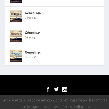
Génesis 46
Génesis 40
Génesis 45
Génesis 40
Génesis 44
Génesis 40
© -2026
Aún no ha guardado ningún texto
En calidad de Afiliado de Amazon, obtengo ingresos por las compras
adscritas que cumplen los requisitos aplicables.